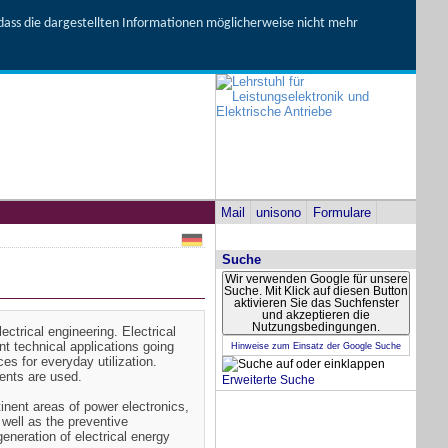
, dass die dargestellten Informationen möglicherweise nicht mehr
Mail
unisono
Formulare
Suche
Wir verwenden Google für unsere
Suche. Mit Klick auf diesen Button
aktivieren Sie das Suchfenster
und akzeptieren die
Nutzungsbedingungen.
ectrical engineering. Electrical
ent technical applications going
Hinweise zum Einsatz der Google Suche
s for everyday utilization.
ents are used.
Erweiterte Suche
tinent areas of power electronics,
 well as the preventive
generation of electrical energy