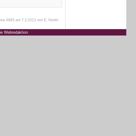
via
XIMS
am
7.3.2012
von E. Oerter
die Webredaktion