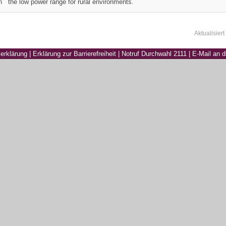
n the low power range for rural environments.
Aktualisiert
erklärung
|
Erklärung zur Barrierefreiheit
|
Notruf Durchwahl 2111
|
E-Mail an 