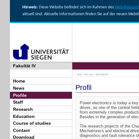
Hinweis:
Diese Website befindet sich im Rahmen des
Web-Relaunch
aktuell sind. Aktuelle Informationen finden Sie auf der neuen Webs
Fakultät IV
/
lea
/
lel_ea
/
lehrstuhl
/
Home
Profil
News
Profile
Staff
Power electronics is today a key d
drives, as one of the central fiel
Research
from extremely complex producti
Education
Besides in the generation of ele
Course of studies
The research projects of the Chai
Contact
Mechatronics and electrical drives
diagnostics and fault tolerance o
Download