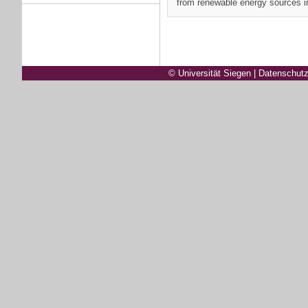
from renewable energy sources i
© Universität Siegen
|
Datenschutz