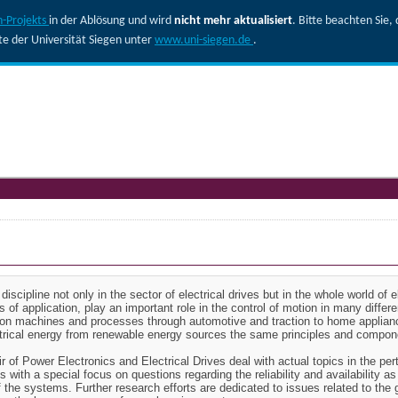
-Projekts
in der Ablösung und wird
nicht mehr aktualisiert
. Bitte beachten Sie
ite der Universität Siegen unter
www.uni-siegen.de
.
iscipline not only in the sector of electrical drives but in the whole world of el
ds of application, play an important role in the control of motion in many differ
on machines and processes through automotive and traction to home appliance
ctrical energy from renewable energy sources the same principles and compon
r of Power Electronics and Electrical Drives deal with actual topics in the per
 with a special focus on questions regarding the reliability and availability as
f the systems. Further research efforts are dedicated to issues related to the 