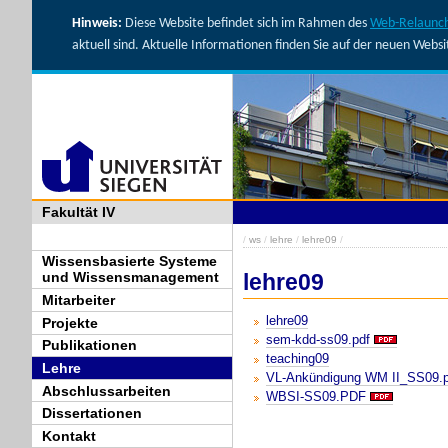
Hinweis:
Diese Website befindet sich im Rahmen des
Web-Relaunch
aktuell sind. Aktuelle Informationen finden Sie auf der neuen Webs
Fakultät IV
/
ws
/
lehre
/
lehre09
/
Wissensbasierte Systeme
lehre09
und Wissensmanagement
Mitarbeiter
lehre09
Projekte
sem-kdd-ss09.pdf
Publikationen
teaching09
Lehre
VL-Ankündigung WM II_SS09.p
Abschlussarbeiten
WBSI-SS09.PDF
Dissertationen
Kontakt