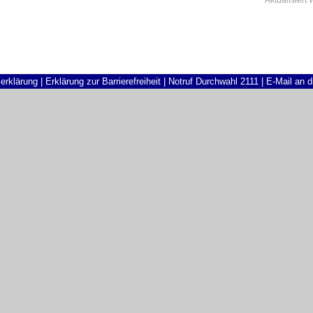
Aktualisiert
v
erklärung
|
Erklärung zur Barrierefreiheit
|
Notruf Durchwahl 2111
|
E-Mail an 