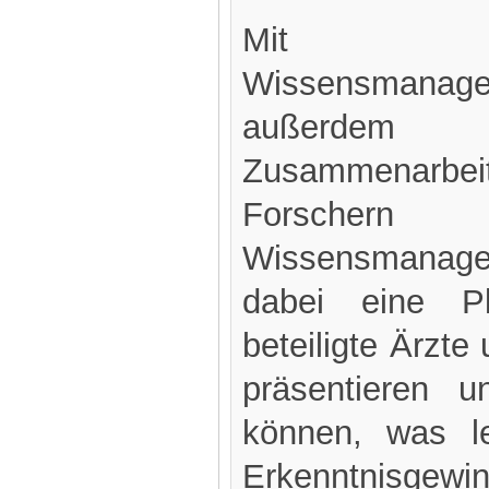
Mit H
Wissensmanag
außerdem
Zusammenarbei
Forscher
Wissensmanag
dabei eine P
beteiligte Ärzte
präsentieren u
können, was le
Erkenntnisge