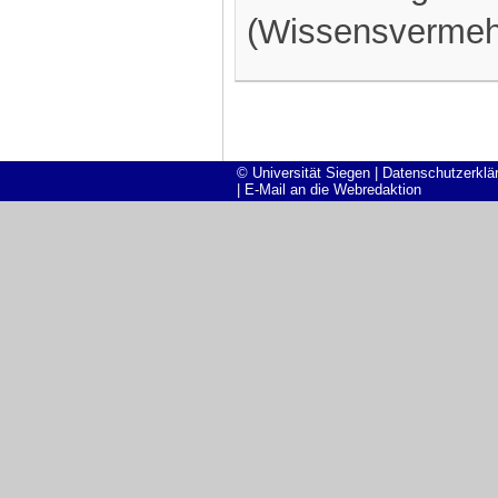
(Wissensvermeh
© Universität Siegen
|
Datenschutzerklä
|
E-Mail an die Webredaktion