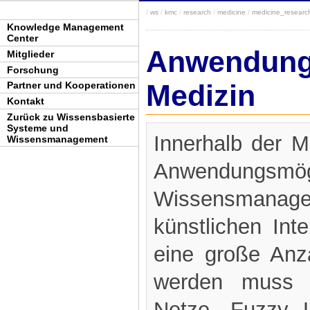
/
ws
/
kmc
/
research
/
medicine
/
medicine_researc
Knowledge Management
Center
Anwendung
Mitglieder
Forschung
Medizin
Partner und Kooperationen
Kontakt
Zurück zu Wissensbasierte
Systeme und
Innerhalb der Me
Wissensmanagement
Anwendungs
Wissensmanage
künstlichen Inte
eine große Anz
werden muss b
Netze, Fuzzy L