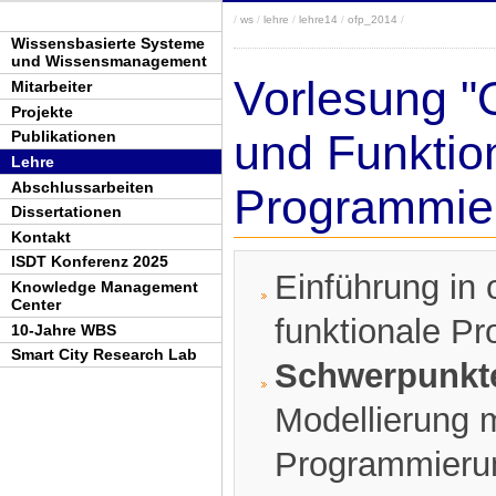
/
ws
/
lehre
/
lehre14
/
ofp_2014
/
Wissensbasierte Systeme
und Wissensmanagement
Vorlesung "O
Mitarbeiter
Projekte
und Funktio
Publikationen
Lehre
Abschlussarbeiten
Programmie
Dissertationen
Kontakt
ISDT Konferenz 2025
Einführung in 
Knowledge Management
Center
funktionale P
10-Jahre WBS
Smart City Research Lab
Schwerpunkt
Modellierung 
Programmieru