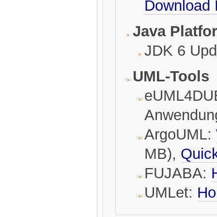
Download 
Java Platf
JDK 6 Up
UML-Tools
eUML4DUE
Anwendung
ArgoUML:
MB),
Quic
FUJABA:
UMLet:
Ho