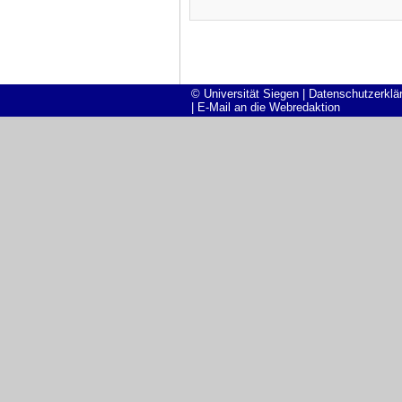
© Universität Siegen
|
Datenschutzerklä
|
E-Mail an die Webredaktion