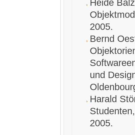
Heide Balz
Objektmode
2005.
Bernd Oest
Objektorien
Softwareen
und Design
Oldenbourg
Harald Stö
Studenten,
2005.