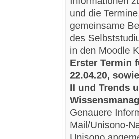
Informationen z
und die Termine
gemeinsame Bes
des Selbststudi
in den Moodle 
Erster Termin f
22.04.20, sowi
II und Trends 
Wissensmanage
Genauere Inform
Mail/Unisono-Na
Unisono angeme