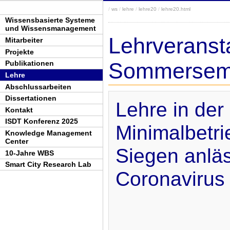
/
ws
/
lehre
/
lehre20
/
lehre20.html
Wissensbasierte Systeme
und Wissensmanagement
Lehrveranst
Mitarbeiter
Projekte
Sommerseme
Publikationen
Lehre
Abschlussarbeiten
Dissertationen
Lehre in der
Kontakt
ISDT Konferenz 2025
Minimalbetri
Knowledge Management
Center
Siegen anläs
10-Jahre WBS
Smart City Research Lab
Coronaviru