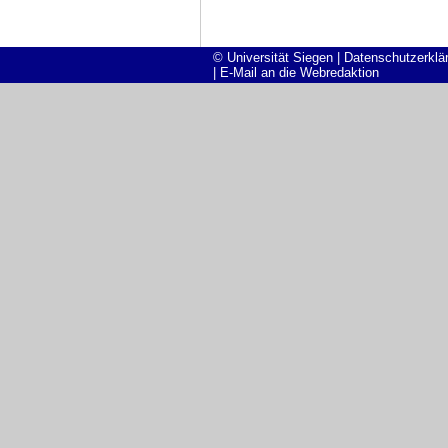
© Universität Siegen
|
Datenschutzerklä
|
E-Mail an die Webredaktion