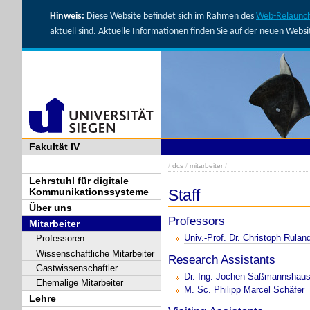
Hinweis:
Diese Website befindet sich im Rahmen des
Web-Relaunch
aktuell sind. Aktuelle Informationen finden Sie auf der neuen Webs
Fakultät IV
/
dcs
/
mitarbeiter
/
Lehrstuhl für digitale
Staff
Kommunikationssysteme
Über uns
Professors
Mitarbeiter
Univ.-Prof. Dr. Christoph Rulan
Professoren
Wissenschaftliche Mitarbeiter
Research Assistants
Gastwissenschaftler
Dr.-Ing. Jochen Saßmannshau
Ehemalige Mitarbeiter
M. Sc. Philipp Marcel Schäfer
Lehre