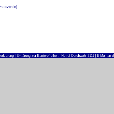
ivatdozentin)
erklärung
|
Erklärung zur Barrierefreiheit
|
Notruf Durchwahl 2111
|
E-Mail an 