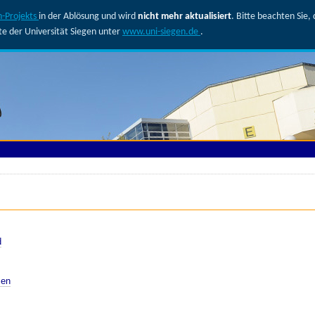
-Projekts
in der Ablösung und wird
nicht mehr aktualisiert
. Bitte beachten Sie
ite der Universität Siegen unter
www.uni-siegen.de
.
d
sen